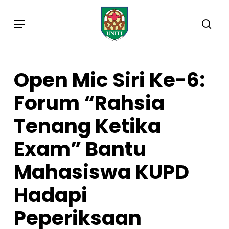
Skip
Menu
to
sea
main
content
Open Mic Siri Ke-6:
Forum “Rahsia
Tenang Ketika
Exam” Bantu
Mahasiswa KUPD
Hadapi
Peperiksaan