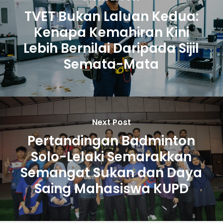
TVET Bukan Laluan Kedua:
Kenapa Kemahiran Kini
Lebih Bernilai Daripada Sijil
Semata-Mata
Next Post
Pertandingan Badminton
Solo-Lelaki Semarakkan
Semangat Sukan dan Daya
Saing Mahasiswa KUPD