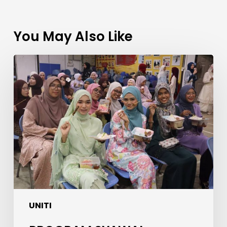
You May Also Like
PROGRAM
SYAWAL
BERSAMA
UNITI
MERIAHKAN
SAMBUTAN
AIDILFITRI
DAN
ERATKAN
UKHUWAH
WARGA
UNITI
KOLEJ
UNITI