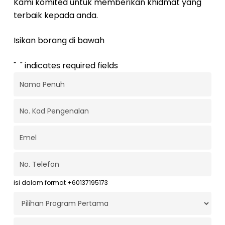
Kami komited untuk memberikan khidmat yang
terbaik kepada anda.
Isikan borang di bawah
"
*
" indicates required fields
Nama
Penuh
*
No.
Kad
Pengenalan
*
Emel
*
No.
Telefon
*
isi dalam format +60137195173
Program
Pertama
*