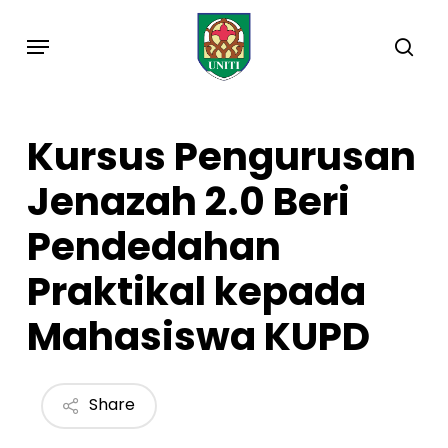
Skip
Menu
to
sea
main
content
Kursus Pengurusan
Jenazah 2.0 Beri
Pendedahan
Praktikal kepada
Mahasiswa KUPD
Share