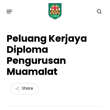
Skip
Menu
to
sea
main
content
Peluang Kerjaya
Diploma
Pengurusan
Muamalat
Share