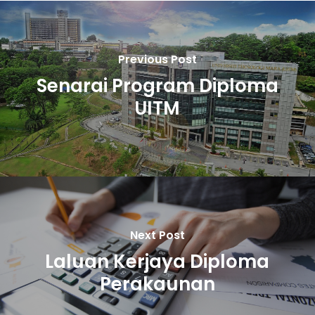
Previous Post
Senarai Program Diploma
UITM
Next Post
Laluan Kerjaya Diploma
Perakaunan