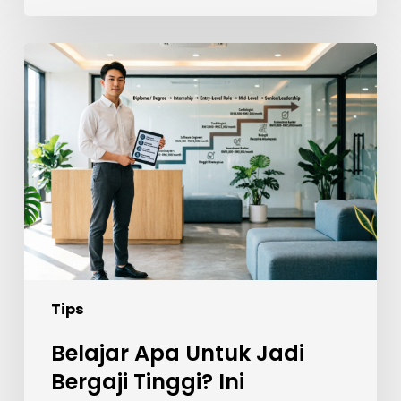
Belajar
Apa
Untuk
Jadi
Bergaji
Tinggi?
Ini
Panduan
Realistik
Untuk
Pelajar
Tips
Lepasan
SPM
Belajar Apa Untuk Jadi
Bergaji Tinggi? Ini