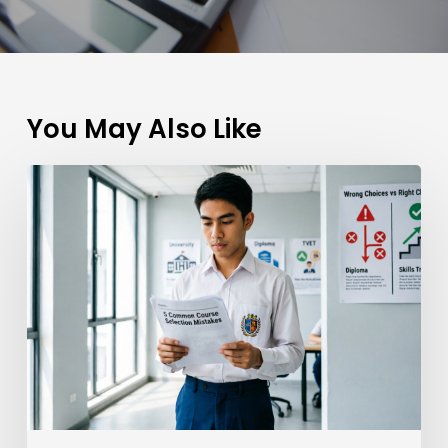
You May Also Like
5
Kesilapan
Pelajar
Lepas
SPM
Ketika
Memilih
Kursus
Pengajian