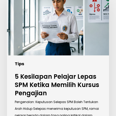
Pelajar
Lepas
SPM
Ketika
Memilih
Kursus
Pengajian
Tips
5 Kesilapan Pelajar Lepas
SPM Ketika Memilih Kursus
Pengajian
Pengenalan: Keputusan Selepas SPM Boleh Tentukan
Arah Hidup Selepas menerima keputusan SPM, ramai
pelajar berada dalam fasa paling kritikal dalam