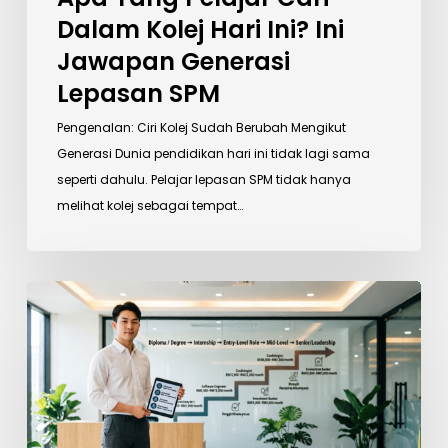
Dalam Kolej Hari Ini? Ini
Jawapan Generasi
Lepasan SPM
Pengenalan: Ciri Kolej Sudah Berubah Mengikut
Generasi Dunia pendidikan hari ini tidak lagi sama
seperti dahulu. Pelajar lepasan SPM tidak hanya
melihat kolej sebagai tempat…
Belajar
Apa
Untuk
Jadi
Bergaji
Tinggi?