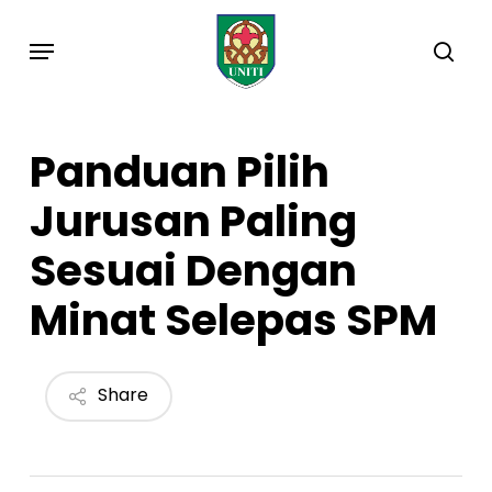
Skip
Menu
to
sea
main
content
Panduan Pilih
Jurusan Paling
Sesuai Dengan
Minat Selepas SPM
Share