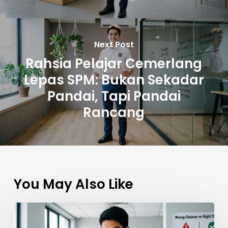
Next Post
Rahsia Pelajar Cemerlang
Lepas SPM: Bukan Sekadar
Pandai, Tapi Pandai
Rancang
You May Also Like
5
Kesilapan