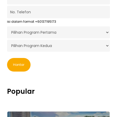
Pengenalan
*
Emel
*
No.
Telefon
*
isi dalam format +60137195173
Program
Pertama
*
Program
Kedua
*
Popular