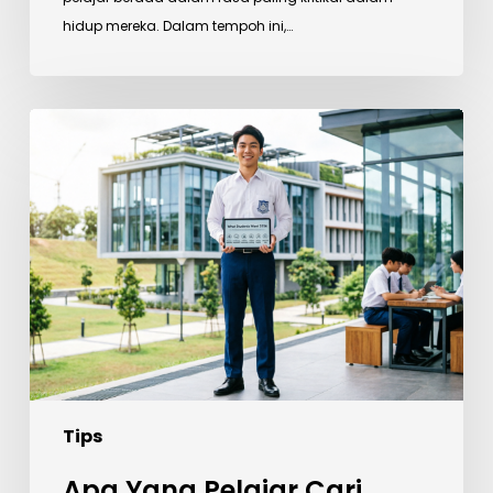
hidup mereka. Dalam tempoh ini,…
Apa
Yang
Pelajar
Cari
Dalam
Kolej
Hari
Ini?
Ini
Jawapan
Generasi
Tips
Lepasan
SPM
Apa Yang Pelajar Cari