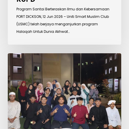
Program Santai Berteraskan Ilmu dan Kebersamaan
PORT DICKSON, 12 Jun 2026 – Uniti Smart Muslim Club
(USMC) telah berjaya menganjurkan program
Halaqah Untuk Dunia Akhwat…
Jom
Baiki
Solat
Perkukuh
Kefahaman
Ibadah
dalam
Kalangan
Mahasiswa
KUPD