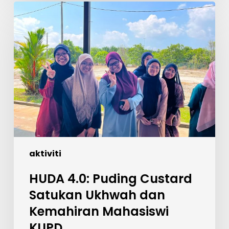
HUDA
4.0:
Puding
Custard
Satukan
Ukhwah
dan
Kemahiran
Mahasiswi
KUPD
aktiviti
HUDA 4.0: Puding Custard
Satukan Ukhwah dan
Kemahiran Mahasiswi
KUPD