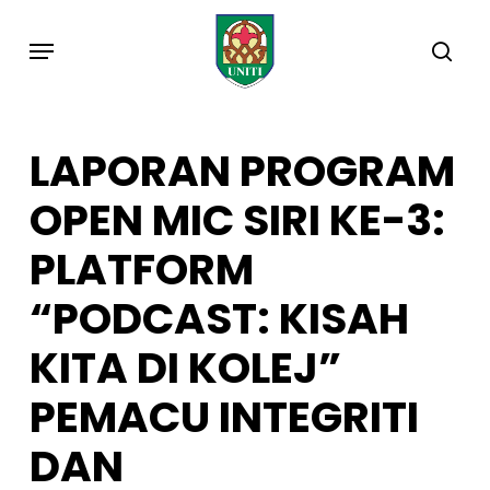
Skip
Menu
to
sea
main
content
LAPORAN PROGRAM
OPEN MIC SIRI KE-3:
PLATFORM
“PODCAST: KISAH
KITA DI KOLEJ”
PEMACU INTEGRITI
DAN