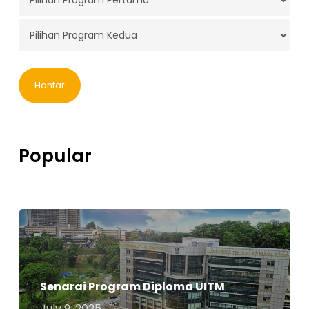
Program
Pertama
*
Program
Kedua
*
Popular
Senarai Program Diploma UITM
July 9, 2025