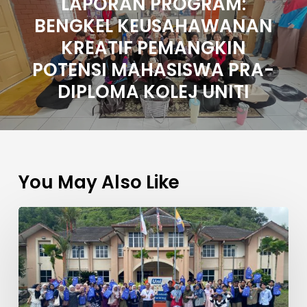
LAPORAN PROGRAM:
BENGKEL KEUSAHAWANAN
KREATIF PEMANGKIN
POTENSI MAHASISWA PRA-
DIPLOMA KOLEJ UNITI
You May Also Like
5
Kesilapan
Pelajar
Lepas
SPM
Ketika