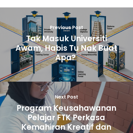
Previous Post
Tak Masuk Universiti
Awam, Habis Tu Nak Buat
Apa?
Next Post
Program Keusahawanan
Pelajar FTK Perkasa
Kemahiran Kreatif dan