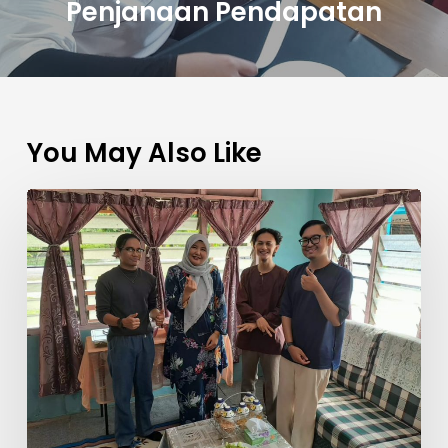
Penjanaan Pendapatan
You May Also Like
Tugas
Pendidik
Bukan
Sahaja
di
Kolej