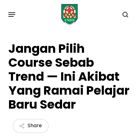
Skip
Menu
to
sea
main
content
Jangan Pilih
Course Sebab
Trend — Ini Akibat
Yang Ramai Pelajar
Baru Sedar
Share