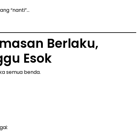
ang “nanti”…
cemasan Berlaku,
ggu Esok
gka semua benda.
gai: