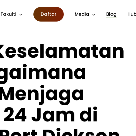
Fakulti
Daftar
Media
Blog
Hub
 Keselamatan
agaimana
o Menjaga
 24 Jam di