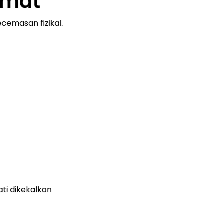
amat
cemasan fizikal.
i dikekalkan