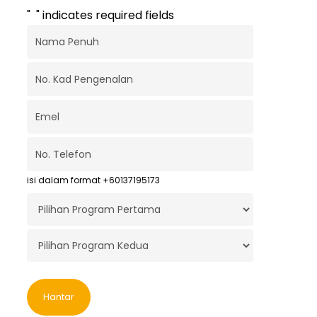
"
*
" indicates required fields
Nama
Penuh
*
No.
Kad
Pengenalan
*
Emel
*
No.
Telefon
*
isi dalam format +60137195173
Program
Pertama
*
Program
Kedua
*