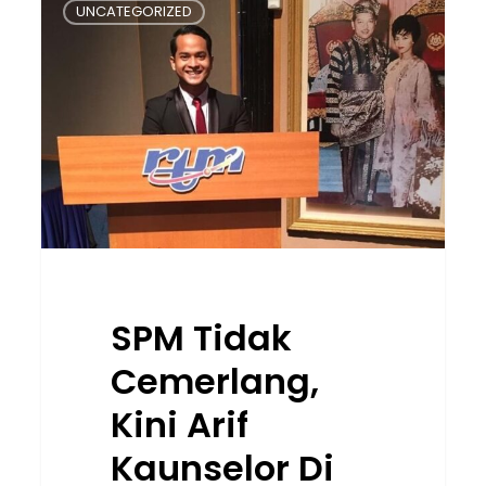
UNCATEGORIZED
Tidak
Cemerlang,
Kini
Arif
Kaunselor
Di
Perdana
University
SPM Tidak
Cemerlang,
Kini Arif
Kaunselor Di