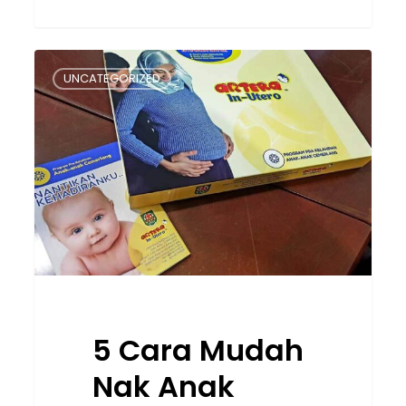
5
UNCATEGORIZED
Cara
Mudah
Nak
Anak
Pandai
Dalam
Kandungan
Lagi
5 Cara Mudah
Nak Anak