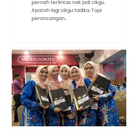
pernah terlintas nak jadi cikgu..
Apatah lagi cikgu tadika..Tapi
perancangan…
Mimpi
UNCATEGORIZED
Zahirah
Jadi
Kenyataan,
Memegang
Sijil
Kemas