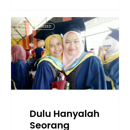
Dulu
UNCATEGORIZED
Hanyalah
Seorang
Pelajar,
Kini
Sudah
Bergelar
Pensyarah
Di
Tempat
Belajar
Sendiri
Dulu Hanyalah
Seorang