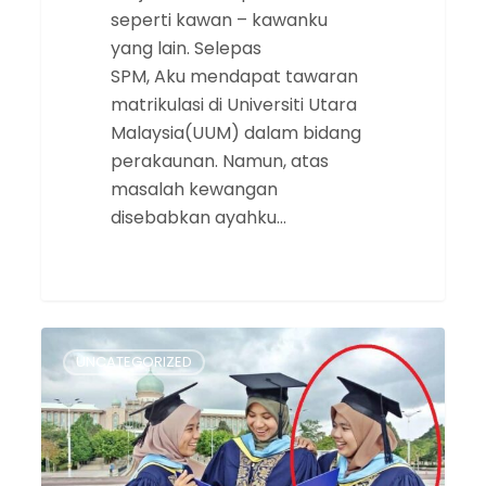
seperti kawan – kawanku
yang lain. Selepas
SPM, Aku mendapat tawaran
matrikulasi di Universiti Utara
Malaysia(UUM) dalam bidang
perakaunan. Namun, atas
masalah kewangan
disebabkan ayahku…
Betul
UNCATEGORIZED
Ke
Diploma
Kolej
UNITI
Boleh