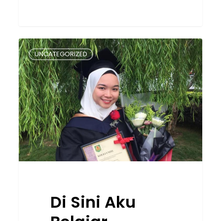
Di
UNCATEGORIZED
Sini
Aku
Belajar
Tentang
Erti
Kehidupan.
Terima
Kasih
Kolej
UNITI!
Di Sini Aku