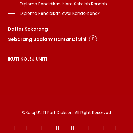
Diploma Pendidikan Islam Sekolah Rendah
Diploma Pendidikan Awal Kanak-Kanak
Daftar Sekarang
Sebarang Soalan? Hantar Di Sini
IKUTI KOLEJ UNITI
©Kolej UNITI Port Dickson. All Right Reserved
x-
facebook
linkedin
youtube
instagram
whatsapp
tiktok
email