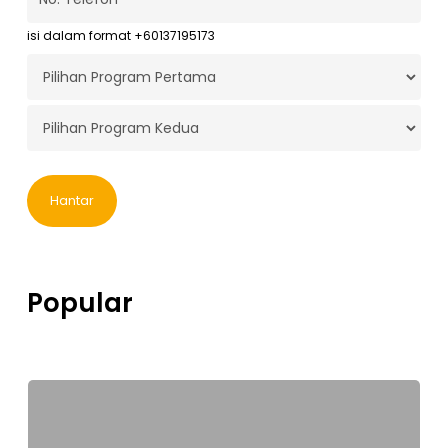
No.
Telefon
*
isi dalam format +60137195173
Program
Pertama
*
Program
Kedua
*
Popular