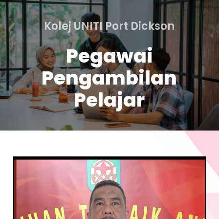
Skip
to
Kolej UNITI Port Dickson
main
content
Pegawai
Pengambilan
Pelajar